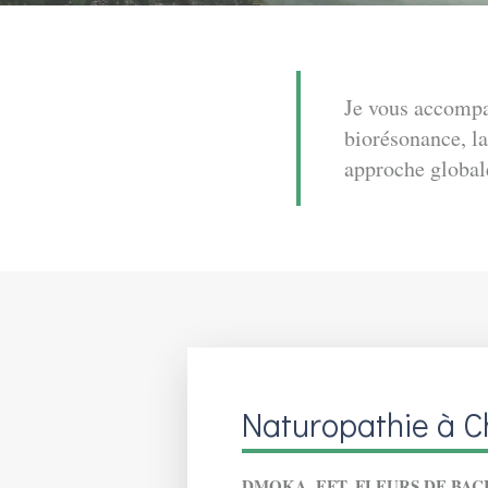
Je vous accompag
biorésonance, l
approche globale
Naturopathie à C
DMOKA, EFT, FLEURS DE BAC