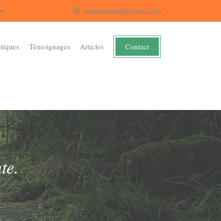
al
aichanaturopathe@gmail.com
Contact
atiques
Témoignages
Articles
te.