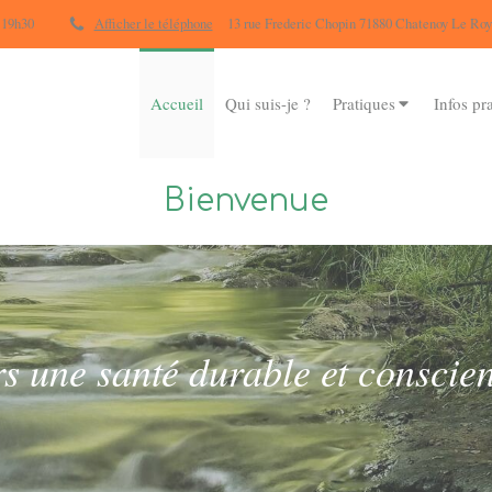
 19h30
Afficher le téléphone
13 rue Frederic Chopin 71880 Chatenoy Le Roy
Accueil
Qui suis-je ?
Pratiques
Infos pr
Bienvenue
s une santé durable et conscien