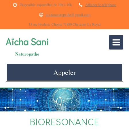
Disponible aujourd'hui de 10h à 16h
Afficher le téléphone
aichanaturopathe@gmail.com
13 rue Frederic Chopin 71880 Chatenoy Le Royal
Aïcha Sani
Naturopathe
Appeler
BIORESONANCE