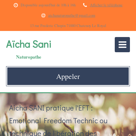
Disponible aujourd'hui de 10h à 16h
Afficher le téléphone
aichanaturopathe@gmail.com
13 rue Frederic Chopin 71880 Chatenoy Le Royal
Aïcha Sani
Naturopathe
Appeler
Aicha SANI pratique l'EFT :
Emotional Freedom Technic ou
technique de libération des