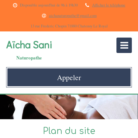
Disponible aujourd'hui de 9h à 19h30
Afficher le téléphone
aichanaturopathe@gmail.com
13 rue Frederic Chopin 71880 Chatenoy Le Royal
Aïcha Sani
Naturopathe
Appeler
Plan du site