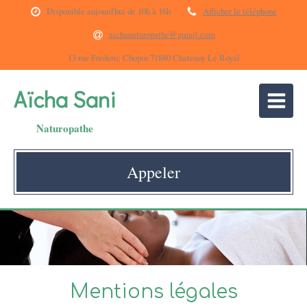
Disponible aujourd'hui de 10h à 16h
Afficher le téléphone
aichanaturopathe@gmail.com
13 rue Frederic Chopin 71880 Chatenoy Le Royal
Aïcha Sani
Naturopathe
Appeler
Mentions légales