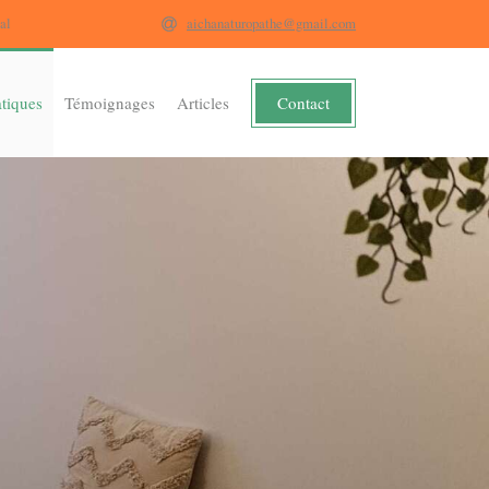
al
aichanaturopathe@gmail.com
Contact
atiques
Témoignages
Articles