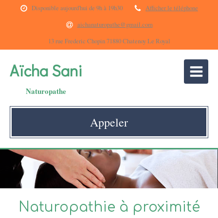
Disponible aujourd'hui de 9h à 19h30
Afficher le téléphone
aichanaturopathe@gmail.com
13 rue Frederic Chopin 71880 Chatenoy Le Royal
Aïcha Sani
Naturopathe
Appeler
Naturopathie à proximité