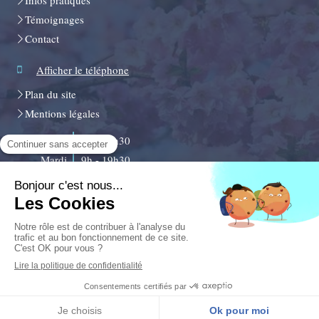
Infos pratiques
Témoignages
Contact
Afficher le téléphone
Plan du site
Mentions légales
Lundi
9h - 19h30
Mardi
9h - 19h30
Mercredi
9h - 19h30
Jeudi
9h - 19h30
Vendredi
9h - 19h30
Samedi
10h - 16h
Dimanche
Fermé
Création et référencement du site par Simplébo