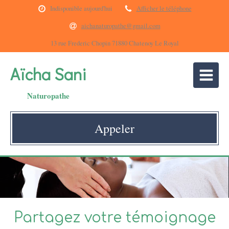
Indisponible aujourd'hui
Afficher le téléphone
aichanaturopathe@gmail.com
13 rue Frederic Chopin 71880 Chatenoy Le Royal
Aïcha Sani
Naturopathe
Appeler
Partagez votre témoignage