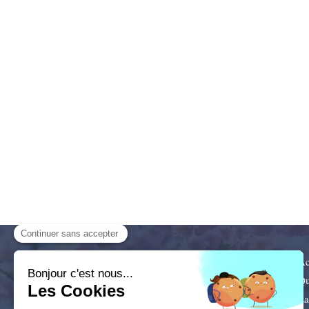
Naturopathie, EFT, DMOKA
.
Ac
Cabinet facilement accessible depuis
Qu
Beaune, Châtenoy-le-Royal, Chalon-
La
sur-Saône, Saint-Rémy, Saint-Marcel,