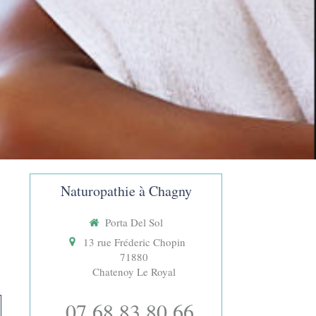
Naturopathie à Chagny
Porta Del Sol
13 rue Fréderic Chopin
71880
Chatenoy Le Royal
07 68 83 80 66