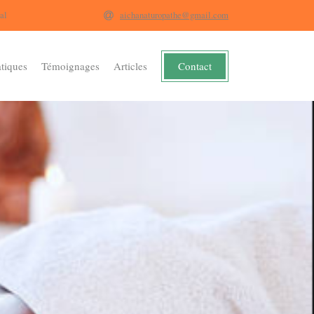
al
aichanaturopathe@gmail.com
Contact
atiques
Témoignages
Articles