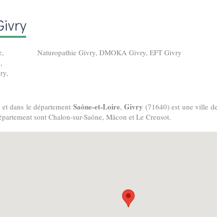
Givry
e
,
Naturopathie Givry
,
DMOKA Givry
,
EFT Givry
l
,
ry
,
é
Saône-et-Loire
Givry
et dans le département
,
(71640) est une ville d
 département sont Chalon-sur-Saône, Mâcon et Le Creusot.