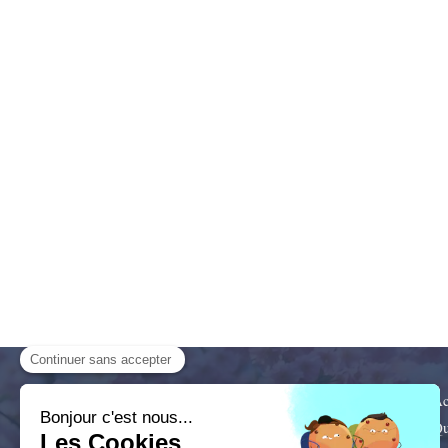
Naturopathie, EFT, DMOKA
.
Ac
Cabinet facilement accessible depuis
Qu
Beaune, Châtenoy-le-Royal, Chalon-