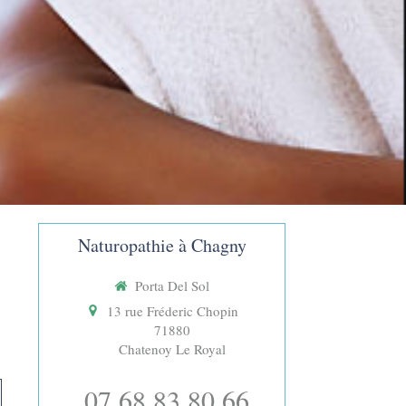
Naturopathie à Chagny
Porta Del Sol
13 rue Fréderic Chopin
71880
Chatenoy Le Royal
07 68 83 80 66