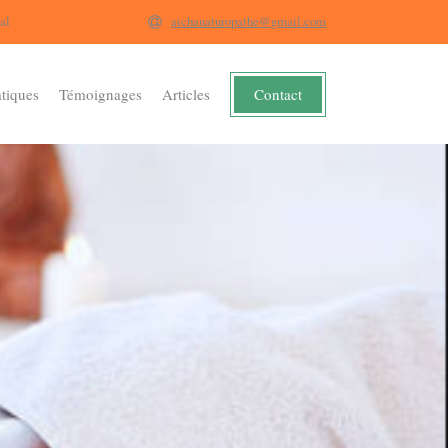
al
aichanaturopathe@gmail.com
Contact
atiques
Témoignages
Articles